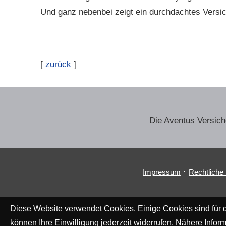
Und ganz nebenbei zeigt ein durchdachtes Versic
[
zurück
]
Die Aventus Ver­sic
·
Impressum
Rechtliche
Diese Website verwendet Cookies. Einige Cookies sind für d
können Ihre Einwilligung jederzeit widerrufen. Nähere Inform