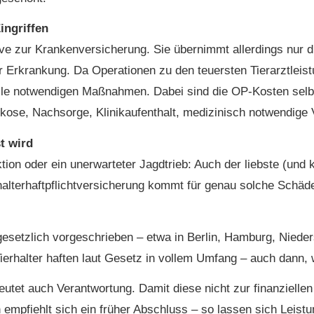
ingriffen
ive zur Kranken­ver­si­che­rung. Sie übernimmt allerdings n
ner Erkrankung. Da Operationen zu den teuersten Tierarztleis
r alle notwendigen Maßnahmen. Dabei sind die OP-Kosten se
ose, Nachsorge, Klinikaufenthalt, medizinisch notwendige
t wird
ion oder ein unerwarteter Jagdtrieb: Auch der liebste (und
lter­haft­pflichtversicherung kommt für genau solche Schäd
 gesetzlich vorgeschrieben – etwa in Berlin, Hamburg, Niede
 Tierhalter haften laut Gesetz in vollem Umfang – auch dann,
eutet auch Verantwortung. Damit diese nicht zur finanziellen
n empfiehlt sich ein früher Abschluss – so lassen sich Leis