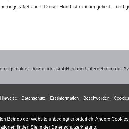
herungspaket auch: Dieser Hund ist rundum geliebt – und g
herungs­makler Düsseldorf GmbH ist ein Unternehmen der A
·
·
·
·
 Hinweise
Datenschutz
Erstinformation
Beschwerden
Cookie
en Betrieb der Website unbedingt erforderlich. Andere Cookies
ationen finden Sie in der
Datenschutzerklärung
.