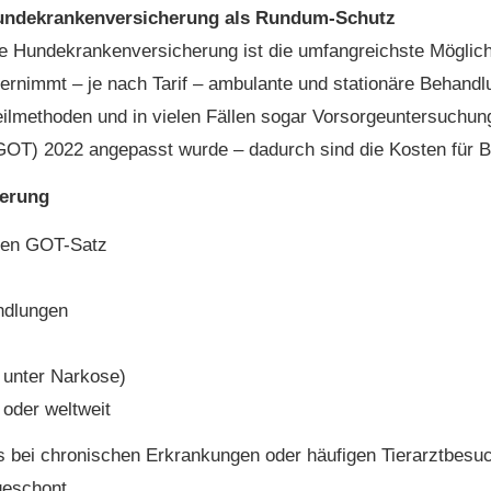
undekrankenversicherung als Rundum-Schutz
e Hundekrankenversicherung ist die umfangreichste Möglichk
ernimmt – je nach Tarif – ambulante und stationäre Behandlun
ilmethoden und in vielen Fällen sogar Vorsorgeuntersuchu
 (GOT) 2022 angepasst wurde – dadurch sind die Kosten für 
herung
hen GOT-Satz
ndlungen
 unter Narkose)
oder weltweit
s bei chronischen Erkrankungen oder häufigen Tierarztbesu
geschont.