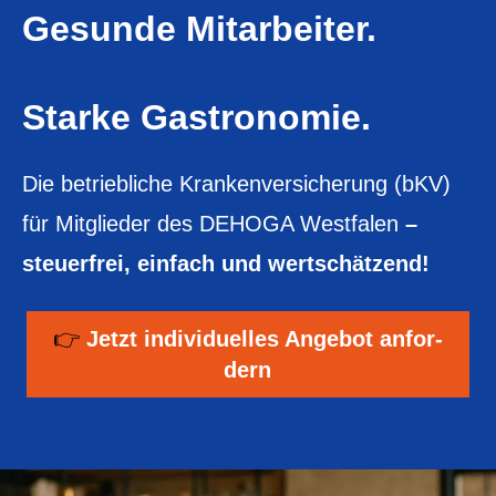
Gesunde Mitarbeiter.
Starke Gastronomie.
Die betriebliche Kranken­ver­si­che­rung (bKV)
für Mitglieder
des DEHOGA Westfalen
–
steuerfrei, einfach und wertschätzend!
👉
Jetzt individuelles An­ge­bot an­for­
dern