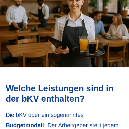
Welche Leistungen sind in
der bKV enthalten?
Die bKV über ein sogenanntes
Budgetmodell
: Der Arbeitgeber stellt jedem