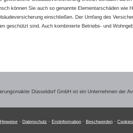
 Wunsch können Sie auch so genannte Elementarschäden w
äude­ver­si­che­rung einschließen. Der Umfang des Versiche
ken geschützt sind. Auch kombinierte Betriebs- und Wohngeb
herungs­makler Düsseldorf GmbH ist ein Unternehmen der A
·
·
·
·
 Hinweise
Datenschutz
Erstinformation
Beschwerden
Cookie