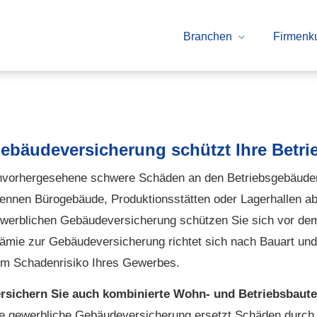
Branchen
Firmenk
e­bäude­ver­si­che­rung schützt Ihre Bet
vorhergesehene schwere Schäden an den Betriebsgebäuden 
ennen Bürogebäude, Produktionsstätten oder Lagerhallen ab, 
werblichen Ge­bäude­ver­si­che­rung schützen Sie sich vor 
ämie zur Ge­bäude­ver­si­che­rung richtet sich nach Bauart 
m Schadenrisiko Ihres Gewerbes.
rsichern Sie auch kombinierte Wohn- und Betriebsbaut
e gewerbliche Ge­bäude­ver­si­che­rung ersetzt Schäden durc