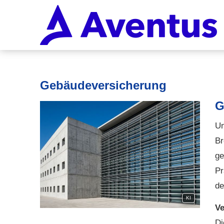
Ge­bäude­ver­si­che­rung
G
Un
Br
ge
Pr
de
KI
Ve
Di